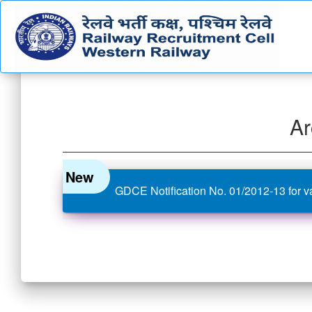
Ar
New
GDCE Notification No. 01/2012-13 for v